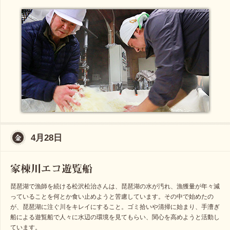
4月28日
琵琶湖で漁師を続ける松沢松治さんは、琵琶湖の水が汚れ、漁獲量が年々減
っていることを何とか食い止めようと苦慮しています。その中で始めたの
が、琵琶湖に注ぐ川をキレイにすること。ゴミ拾いや清掃に始まり、手漕ぎ
船による遊覧船で人々に水辺の環境を見てもらい、関心を高めようと活動し
ています。