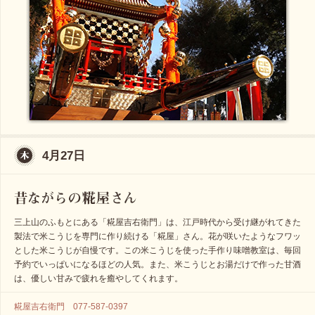
4月27日
三上山のふもとにある「糀屋吉右衛門」は、江戸時代から受け継がれてきた
製法で米こうじを専門に作り続ける「糀屋」さん。花が咲いたようなフワッ
とした米こうじが自慢です。この米こうじを使った手作り味噌教室は、毎回
予約でいっぱいになるほどの人気。また、米こうじとお湯だけで作った甘酒
は、優しい甘みで疲れを癒やしてくれます。
糀屋吉右衛門 077-587-0397