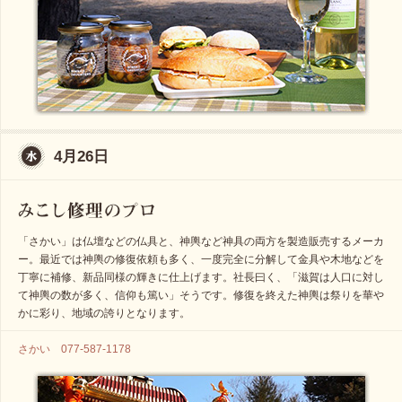
4月26日
「さかい」は仏壇などの仏具と、神輿など神具の両方を製造販売するメーカ
ー。最近では神輿の修復依頼も多く、一度完全に分解して金具や木地などを
丁寧に補修、新品同様の輝きに仕上げます。社長曰く、「滋賀は人口に対し
て神輿の数が多く、信仰も篤い」そうです。修復を終えた神輿は祭りを華や
かに彩り、地域の誇りとなります。
さかい 077-587-1178