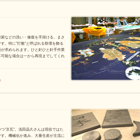
袈裟などの洗い・修復を手掛ける、まさ
す。特に”打敷”と呼ばれる祭壇を飾る
術が求められます。ひと針ひと針手作業
不可能な場合は一から再現までしてくれ
/
つ”京瓦”。浅田晶久さんは現役ではた
です。機械化か進み、大量生産が主流に