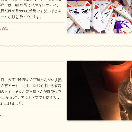
所では”白狐絵馬”が人気を集めていま
た目だけが書かれた絵馬ですが、ほとん
ニークな顔を描いています。
7331
官。大正14創業の左官屋さんがいま熱
「左官アート」です。京都で採れる最高
描きます。そんな左官屋さんが遊び心で
”土かまど”。アウトドアでも使えるよ
に仕上げました。
5