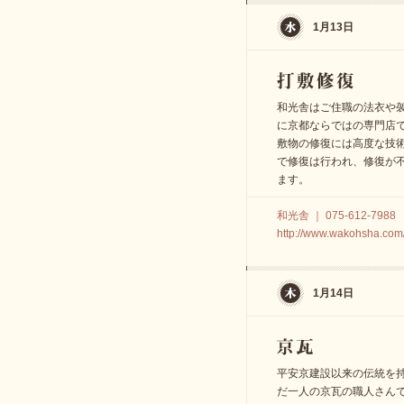
1月13日
和光舎はご住職の法衣や
に京都ならではの専門店で
敷物の修復には高度な技
で修復は行われ、修復が
ます。
和光舎 ｜ 075-612-7988
http://www.wakohsha.com
1月14日
平安京建設以来の伝統を持
だ一人の京瓦の職人さん