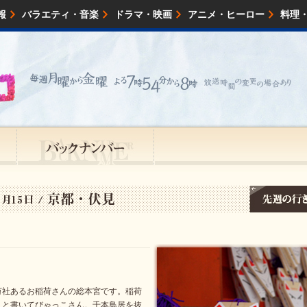
報
バラエティ・音楽
ドラマ・映画
アニメ・ヒーロー
料理
映画・試写会
イベント
会社情報
万社あるお稲荷さんの総本宮です。稲荷
」と書いてびゃっこさん。千本鳥居を抜