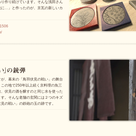
わり作り続けています。そんな浅田さん
統に…」と作ったのが、京瓦の新しいカ
1506
m/
すが、幕末の「鳥羽伏見の戦い」の舞台
この地で250年以上続く京料理の魚三
敷、伏見の酒を醸すのと同じ水を使った
ます。そんな老舗の玄関には２つのキズ
伏見の戦い」の鉄砲の玉の跡です。