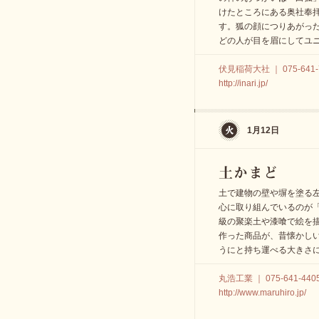
けたところにある奥社奉拝
す。狐の顔につりあがっ
どの人が目を眉にしてユ
伏見稲荷大社 ｜ 075-641-
http://inari.jp/
1月12日
土で建物の壁や塀を塗る左
心に取り組んでいるのが
級の聚楽土や漆喰で絵を
作った商品が、昔懐かしい
うにと持ち運べる大きさ
丸浩工業 ｜ 075-641-440
http://www.maruhiro.jp/