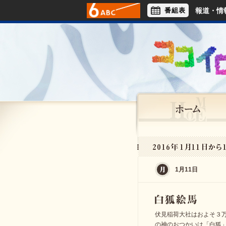
番組表
報道・情
アナウンサー
ライフスタイル
1月11日
伏見稲荷大社はおよそ３
の神のおつかいは「白狐