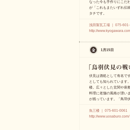
なった今も手作りにこだ
が「これもまたいずれ伝
タチです。
浅田製瓦工場 ｜ 075-601-
http://www.kyogawara.co
1月15日
伏見は酒処として有名で
としても知られています。
楼。広々とした玄関や座
料理に老舗の風格が漂い
が残っています。「鳥羽
魚三楼 ｜ 075-601-0061
http://www.uosaburo.com/