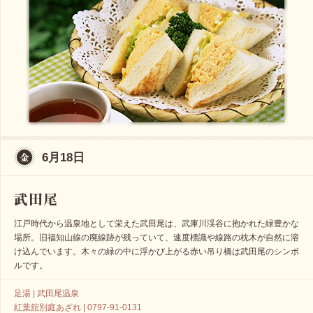
6月18日
江戸時代から温泉地として栄えた武田尾は、武庫川渓谷に抱かれた緑豊かな
場所。旧福知山線の廃線跡が残っていて、速度標識や線路の枕木が自然に溶
け込んでいます。木々の緑の中に浮かび上がる赤い吊り橋は武田尾のシンボ
ルです。
足湯 | 武田尾温泉
紅葉舘別庭あざれ | 0797-91-0131