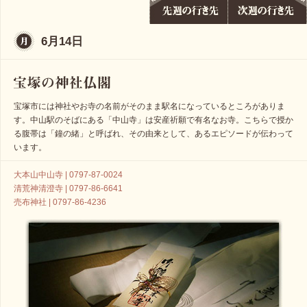
6月14日
宝塚市には神社やお寺の名前がそのまま駅名になっているところがありま
す。中山駅のそばにある「中山寺」は安産祈願で有名なお寺。こちらで授か
る腹帯は「鐘の緒」と呼ばれ、その由来として、あるエピソードが伝わって
います。
大本山中山寺 | 0797-87-0024
清荒神清澄寺 | 0797-86-6641
売布神社 | 0797-86-4236