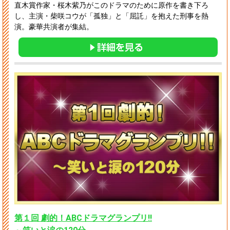
直木賞作家・桜木紫乃がこのドラマのために原作を書き下ろ
し、主演・柴咲コウが「孤独」と「屈託」を抱えた刑事を熱
演。豪華共演者が集結。
第１回 劇的！ABCドラマグランプリ!!