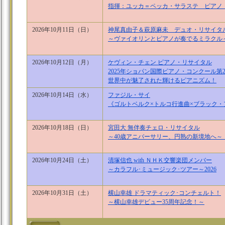
指揮：ユッカ＝ペッカ・サラステ 
2026年10月11日（日）
神尾真由子＆萩原麻未 デュオ・リサイタ
～ヴァイオリンとピアノが奏でるミラクル
2026年10月12日（月）
ケヴィン・チェン ピアノ・リサイタル
2025年ショパン国際ピアノ・コンクール第
世界中が魅了された輝けるピアニズム！
2026年10月14日（水）
ファジル・サイ
《ゴルトベルク×トルコ行進曲×ブラック・
2026年10月18日（日）
宮田大 無伴奏チェロ・リサイタル
～40歳アニバーサリー、円熟の新境地
2026年10月24日（土）
清塚信也 with ＮＨＫ交響楽団メンバー
～カラフル･ミュージック･ツアー～2026
2026年10月31日（土）
横山幸雄 ドラマティック･コンチェルト！
～横山幸雄デビュー35周年記念！～