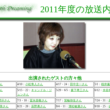
2011年度の放送
出演されたゲストの方々他
ん
4/10：
小松隼人さん
4/17・24：
田中圭一さん
5/1：
桜井薫
ん
5/15・22：
キャンドル・ジ
5/29・6/5：
森下孝三さん
6/12：
水谷
ュンさん
閑示さん
7/3・10：
冨永昌敬さん
7/17：
箕輪弥生さん
7/24・31：
美さん
8/21・28：
辰野勇さん
9/4・11：
濱松敏廣さん
9/18・25：