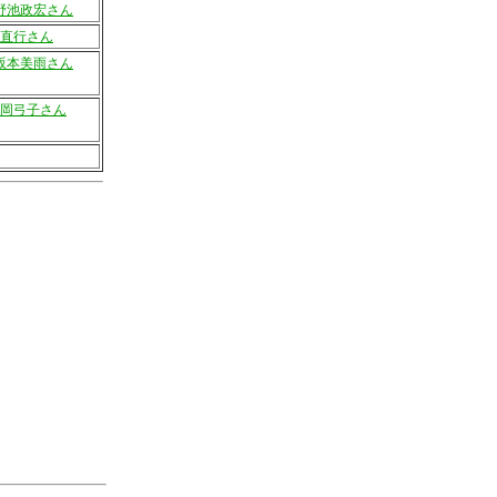
野池政宏さん
直行さん
坂本美雨さん
岡弓子さん