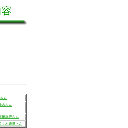
内容
さん
伸吉さん
高橋幸宏さん
佐々木経世さん