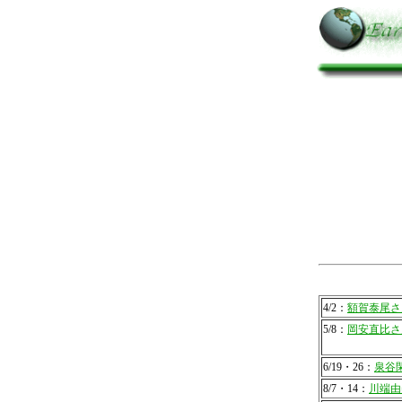
4/2：
額賀泰尾さ
5/8：
岡安直比さ
6/19・26：
泉谷
8/7・14：
川端由