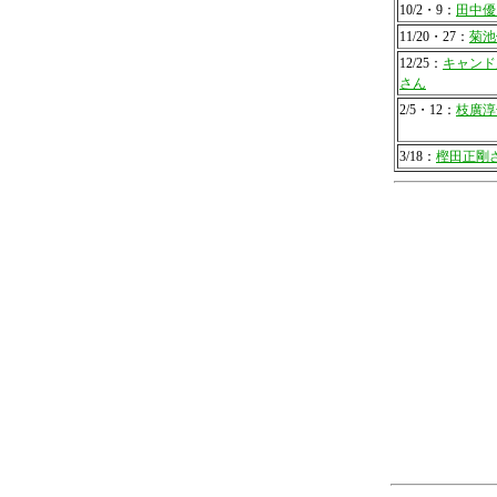
10/2・9：
田中優
11/20・27：
菊池
12/25：
キャンド
さん
2/5・12：
枝廣淳
3/18：
樫田正剛