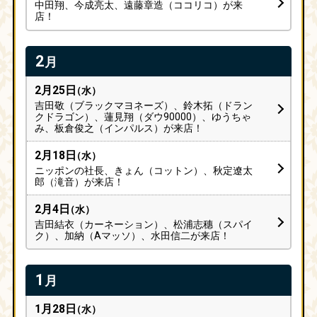
中田翔、今成亮太、遠藤章造（ココリコ）が来
店！
2
月
2月25日
（水）
吉田敬（ブラックマヨネーズ）、鈴木拓（ドラン
クドラゴン）、
蓮見翔（ダウ90000）、ゆうちゃ
み、板倉俊之（インパルス）が来店！
2月18日
（水）
ニッポンの社長、きょん（コットン）、秋定遼太
郎（滝音）が来店！
2月4日
（水）
吉田結衣（カーネーション）、松浦志穗（スパイ
ク）、加納（Aマッソ）、
水田信二が来店！
1
月
1月28日
（水）