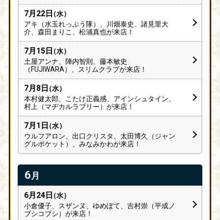
7月22日
（水）
アキ（水玉れっぷう隊）、川畑泰史、諸見里大
介、森田まりこ、松浦真也が来店！
7月15日
（水）
土屋アンナ、陣内智則、藤本敏史
（FUJIWARA）、スリムクラブが来店！
7月8日
（水）
本村健太郎、こたけ正義感、アインシュタイン、
村上（マヂカルラブリー）が来店！
7月1日
（水）
ウルフアロン、出口クリスタ、太田博久（ジャン
グルポケット）、みなみかわが来店！
6
月
6月24日
（水）
小倉優子、スザンヌ、ゆめぽて、吉村崇（平成ノ
ブシコブシ）が来店！