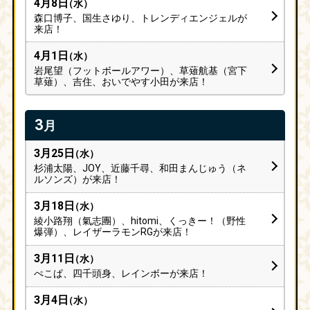
4月8日
（水）
森口博子、国生さゆり、トレンディエンジェルが
来店！
4月1日
（水）
岩尾望（フットボールアワー）、草薙航基（宮下
草薙）、吉住、おいでやす小田が来店！
3
月
3月25日
（水）
杉浦太陽、JOY、近藤千尋、和田まんじゅう（ネ
ルソンズ）が来店！
3月18日
（水）
綾小路翔（氣志團）、hitomi、くっきー！（野性
爆弾）、レイザーラモンRGが来店！
3月11日
（水）
ぺこぱ、四千頭身、レインボーが来店！
3月4日
（水）