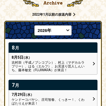
Archive
2022年1月以前の放送内容
8
月
8月5日
（水）
吉村崇（平成ノブシコブシ）、村上（マヂカルラ
ブリー）、はる（エルフ）、お見送り芸人しんい
ち、藤本敏史（FUJIWARA）が来店！
7
月
7月29日
（水）
ケンドーコバヤシ、庄司智春、くっきー！、くわ
ばたりえが来店！