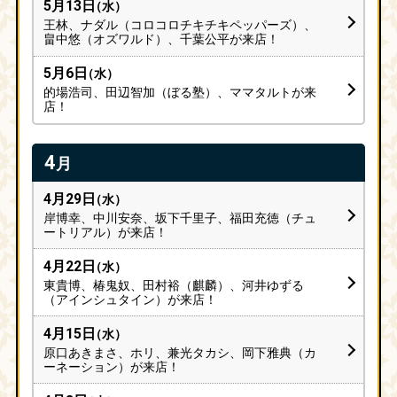
5月13日
（水）
王林、ナダル（コロコロチキチキペッパーズ）、
畠中悠（オズワルド）、千葉公平が来店！
5月6日
（水）
的場浩司、田辺智加（ぼる塾）、ママタルトが来
店！
4
月
4月29日
（水）
岸博幸、中川安奈、坂下千里子、福田充徳（チュ
ートリアル）が来店！
4月22日
（水）
東貴博、椿鬼奴、田村裕（麒麟）、河井ゆずる
（アインシュタイン）が来店！
4月15日
（水）
原口あきまさ、ホリ、兼光タカシ、岡下雅典（カ
ーネーション）が来店！