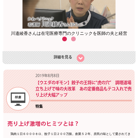
川邉綾香さんは在宅医療専門のクリニックを医師の夫と経営
詳細を見る
2019年8月8日
【ウエダのギモン】餃子の王将に“虎の穴” 調理道場
立ち上げで味の大改革 あの定番商品もテコ入れで売
り上げ大幅アップ
特集
売り上げ激増のヒミツとは？
鶏肉１日６０００キロ、餃子１日２００万個。創業５２年、庶民の味として愛されてき