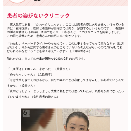
患者の姿がないクリニック
東大阪市にある、「かわべクリニック」。ここには患者の姿はありません。行っている
のは「在宅医療」。医師と看護師が自宅まで出向き、診察するというものです。 看護師
の川邉綾香さんは4年前、医師である夫・正和さんと、このクリニックを開業しました。
この日も診察のため、患者さんの自宅に車で向かいます。
「わたし、ペーパードライバーやったんです。この仕事するってなって乗らなきゃ（仕方
がない）。今から訪問する患者さんのところにいろいろ考えながらいくので/何がしてあ
げられるかなということを常々考えています」（川邉綾香さん）
訪れたのは、自力での外出が困難な90歳の女性のお宅です。
「（血圧は）148，70、よかった」（綾香さん）
「めっちゃいいやん」（女性患者）
「今は先生もきてくれはるから、自分の体のことは心配してませんし、安心感ていうんで
すかな」（綾香さん）
「夜中どうしよう、どうしようと先生に頼むまでは思っていたが、気持ちが楽になったっ
ていいますかね」（女性患者の娘さん）