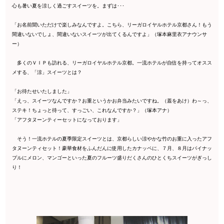
心も暑い夏を涼しく過ごすスイーツを。まずは･･･
「お名前聞いただけで楽しみなんですよ。こちら、リーガロイヤルホテル京都さん！もう
間違いないでしょ、間違いないスイーツが出てくるんですよ」（塚本麻里衣アナウンサ
ー）
多くのＶＩＰも訪れる、リーガロイヤルホテル京都。一流ホテルが自信を持ってオスス
メする、「涼」スイーツとは？
「お待たせいたしました」
「えっ、スイーツなんですか？お重というかお弁当みたいですね。（蓋をあけ）わ～っ、
ステキ！ちょっと待って、すっごい、これなんですか？」（塚本アナ）
「アフタヌーンティーセットになっております」
そう！一流ホテルの夏季限定スイーツとは、京都らしい涼やかな竹のお重に入ったアフ
タヌーンティセット！豪華食材をふんだんに使用したカナッペに、７月、８月はパイナッ
プルにメロン、マンゴーといった夏のフルーツ盛りだくさんのひとくちスイーツがぎっし
り！