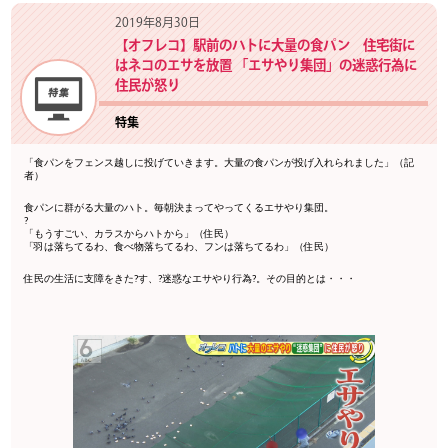
2019年8月30日
【オフレコ】駅前のハトに大量の食パン 住宅街に
はネコのエサを放置 「エサやり集団」の迷惑行為に
住民が怒り
特集
「食パンをフェンス越しに投げていきます。大量の食パンが投げ入れられました」（記
者）
食パンに群がる大量のハト。毎朝決まってやってくるエサやり集団。
?
「もうすごい、カラスからハトから」（住民）
「羽は落ちてるわ、食べ物落ちてるわ、フンは落ちてるわ」（住民）
住民の生活に支障をきた?す、?迷惑なエサやり行為?。その目的とは・・・