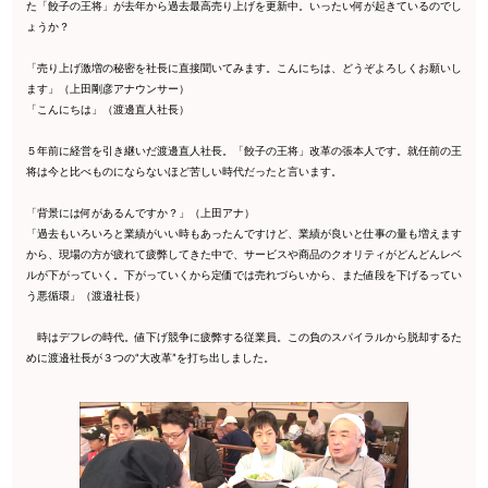
た「餃子の王将」が去年から過去最高売り上げを更新中。いったい何が起きているのでし
ょうか？
「売り上げ激増の秘密を社長に直接聞いてみます。こんにちは、どうぞよろしくお願いし
ます」（上田剛彦アナウンサー）
「こんにちは」（渡邊直人社長）
５年前に経営を引き継いだ渡邊直人社長。「餃子の王将」改革の張本人です。就任前の王
将は今と比べものにならないほど苦しい時代だったと言います。
「背景には何があるんですか？」（上田アナ）
「過去もいろいろと業績がいい時もあったんですけど、業績が良いと仕事の量も増えます
から、現場の方が疲れて疲弊してきた中で、サービスや商品のクオリティがどんどんレベ
ルが下がっていく。下がっていくから定価では売れづらいから、また値段を下げるってい
う悪循環」（渡邉社長）
時はデフレの時代。値下げ競争に疲弊する従業員。この負のスパイラルから脱却するた
めに渡邉社長が３つの“大改革”を打ち出しました。