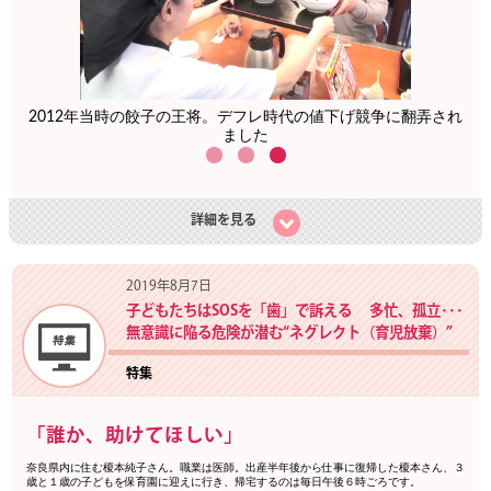
ウン
2012年当時の餃子の王将。デフレ時代の値下げ競争に翻弄され
ました
詳細を見る
2019年8月7日
子どもたちはSOSを「歯」で訴える 多忙、孤立･･･
無意識に陥る危険が潜む“ネグレクト（育児放棄）”
特集
「誰か、助けてほしい」
奈良県内に住む榎本純子さん。職業は医師。出産半年後から仕事に復帰した榎本さん、３
歳と１歳の子どもを保育園に迎えに行き、帰宅するのは毎日午後６時ごろです。