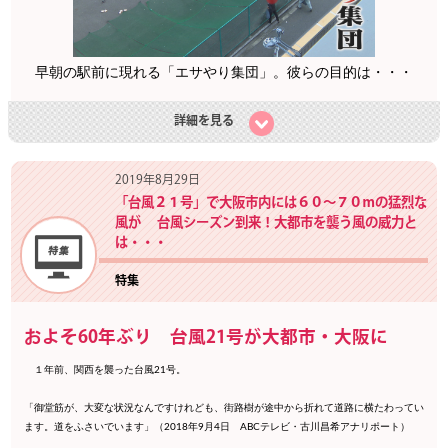
早朝の駅前に現れる「エサやり集団」。彼らの目的は・・・
詳細を見る
2019年8月29日
「台風２１号」で大阪市内には６０～７０ｍの猛烈な
風が 台風シーズン到来！大都市を襲う風の威力と
は・・・
特集
およそ60年ぶり 台風21号が大都市・大阪に
１年前、関西を襲った台風21号。
「御堂筋が、大変な状況なんですけれども、街路樹が途中から折れて道路に横たわってい
ます。道をふさいでいます」（2018年9月4日 ABCテレビ・古川昌希アナリポート）