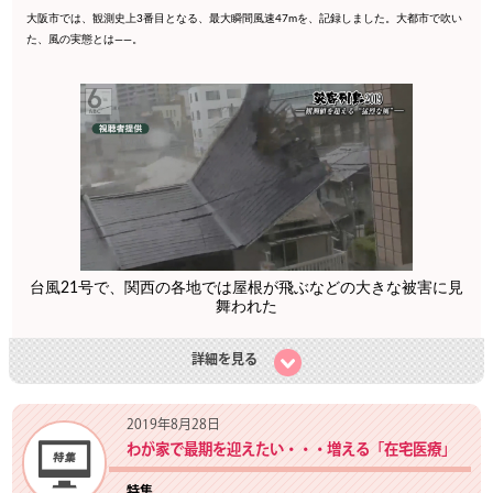
大阪市では、観測史上3番目となる、最大瞬間風速47mを、記録しました。大都市で吹い
た、風の実態とは――。
台風21号で、関西の各地では屋根が飛ぶなどの大きな被害に見
舞われた
詳細を見る
2019年8月28日
わが家で最期を迎えたい・・・増える「在宅医療」
特集