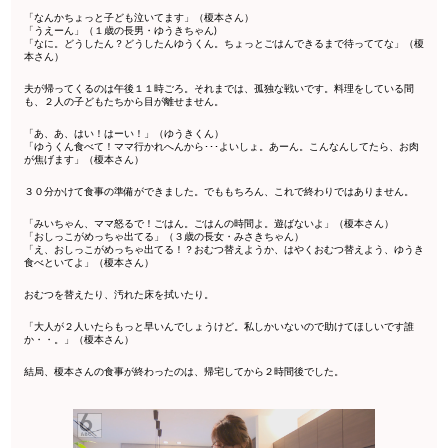
「なんかちょっと子ども泣いてます」（榎本さん）
「うえーん」（１歳の長男・ゆうきちゃん)
「なに。どうしたん？どうしたんゆうくん。ちょっとごはんできるまで待っててな」（榎
本さん）
夫が帰ってくるのは午後１１時ごろ。それまでは、孤独な戦いです。料理をしている間
も、２人の子どもたちから目が離せません。
「あ、あ、はい！はーい！」（ゆうきくん）
「ゆうくん食べて！ママ行かれへんから･･･よいしょ。あーん。こんなんしてたら、お肉
が焦げます」（榎本さん）
３０分かけて食事の準備ができました。でももちろん、これで終わりではありません。
「みいちゃん、ママ怒るで！ごはん。ごはんの時間よ。遊ばないよ」（榎本さん）
「おしっこがめっちゃ出てる」（３歳の長女・みさきちゃん）
「え、おしっこがめっちゃ出てる！？おむつ替えようか、はやくおむつ替えよう、ゆうき
食べといてよ」（榎本さん）
おむつを替えたり、汚れた床を拭いたり。
「大人が２人いたらもっと早いんでしょうけど。私しかいないので助けてほしいです誰
か・・。」（榎本さん）
結局、榎本さんの食事が終わったのは、帰宅してから２時間後でした。