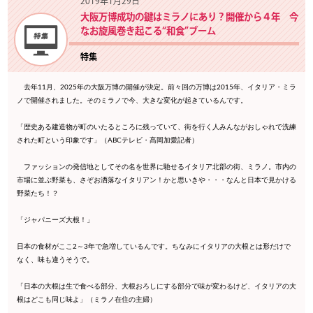
2019年1月29日
大阪万博成功の鍵はミラノにあり？開催から４年 今
なお旋風巻き起こる“和食”ブーム
特集
去年11月、2025年の大阪万博の開催が決定。前々回の万博は2015年、イタリア・ミラ
ノで開催されました。そのミラノで今、大きな変化が起きているんです。
「歴史ある建造物が町のいたるところに残っていて、街を行く人みんながおしゃれで洗練
された町という印象です」（ABCテレビ・髙岡加愛記者）
ファッションの発信地としてその名を世界に馳せるイタリア北部の街、ミラノ。市内の
市場に並ぶ野菜も、さぞお洒落なイタリアン！かと思いきや・・・なんと日本で見かける
野菜たち！？
「ジャパニーズ大根！」
日本の食材がここ2～3年で急増しているんです。ちなみにイタリアの大根とは形だけで
なく、味も違うそうで。
「日本の大根は生で食べる部分、大根おろしにする部分で味が変わるけど、イタリアの大
根はどこも同じ味よ」（ミラノ在住の主婦）