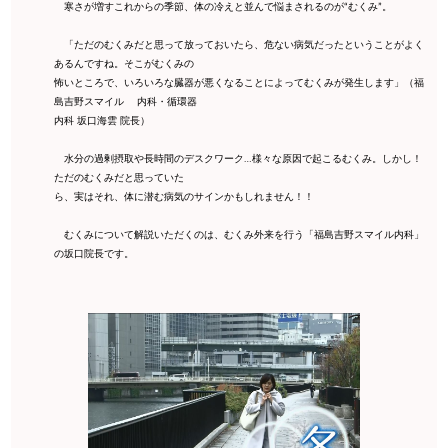
寒さが増すこれからの季節、体の冷えと並んで悩まされるのが“むくみ”。
「ただのむくみだと思って放っておいたら、危ない病気だったということがよく
あるんですね。そこがむくみの
怖いところで、いろいろな臓器が悪くなることによってむくみが発生します」（福
島吉野スマイル 内科・循環器
内科 坂口海雲 院長）
水分の過剰摂取や長時間のデスクワーク…様々な原因で起こるむくみ。しかし！
ただのむくみだと思っていた
ら、実はそれ、体に潜む病気のサインかもしれません！！
むくみについて解説いただくのは、むくみ外来を行う「福島吉野スマイル内科」
の坂口院長です。