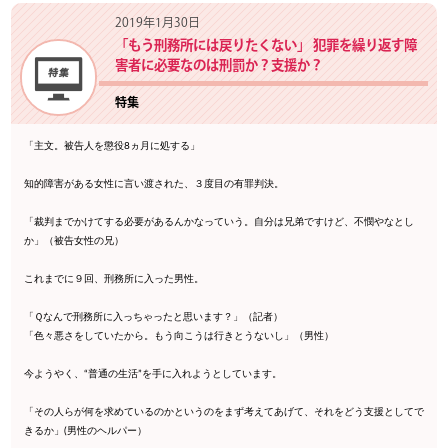
2019年1月30日
「もう刑務所には戻りたくない」 犯罪を繰り返す障
害者に必要なのは刑罰か？支援か？
特集
「主文。被告人を懲役8ヵ月に処する」
知的障害がある女性に言い渡された、３度目の有罪判決。
「裁判までかけてする必要があるんかなっていう。自分は兄弟ですけど、不憫やなとし
か」（被告女性の兄）
これまでに９回、刑務所に入った男性。
「Ｑなんで刑務所に入っちゃったと思います？」（記者）
「色々悪さをしていたから。もう向こうは行きとうないし」（男性）
今ようやく、“普通の生活”を手に入れようとしています。
「その人らが何を求めているのかというのをまず考えてあげて、それをどう支援としてで
きるか」(男性のヘルパー）