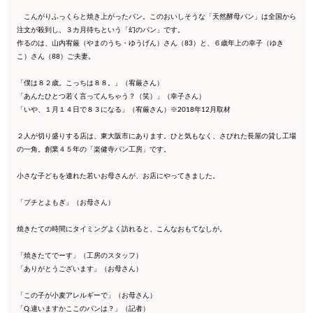
こんがりふっくらと焼き上がったパン。このおいしそうな「天然酵母パン」は全国から
注文が殺到し、３カ月待ちという「幻のパン」です。
作るのは、山内宥厳（やまのうち・ゆうげん）さん（83）と、６歳年上の幸子（ゆき
こ）さん（88）ご夫妻。
「僕は８２歳。こっちは８８。」（宥厳さん）
「あんたひとつ若く言ってんちゃう？（笑）」（幸子さん）
「いや、１月１４日で８３になる」（宥厳さん）※2018年12月取材
２人が切り盛りする店は、東大阪市にあります。ひと気もなく、さびれた長屋の貸し工場
の一角。創業４５年の「楽健寺パン工房」です。
小さな子どもを連れた若いお母さんが、お店にやってきました。
「プチとよもぎ」（お母さん）
焼きたての時間にタイミングよく訪れると、こんなおもてなしが。
「焼きたてでーす」（工房のスタッフ）
「ありがとうございます」（お母さん）
「この子が小麦アレルギーで」（お母さん）
「Q.違いますかここのパンは？」（記者）