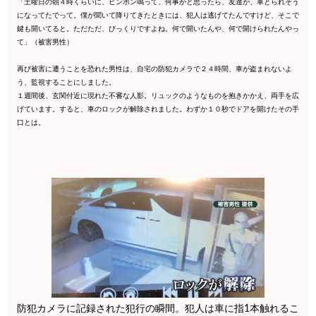
「土曜日の朝４時くらいに、ピンポン鳴って、何事かと思ったら、友達が、車とられそう
になってたでって。僕が聞いて降りてきたときには、犯人は逃げてたんですけど、そこで
鍵も開いてると。ただただ、びっくりですよね。何で開いたんや、何で開けられたんやっ
て」（被害男性）
再び被害に遭うことを恐れた男性は、自宅の防犯カメラで２４時間、車が盗まれないよ
う、監視することにしました。
１週間後、玄関付近に現れた不審な人影。リュックのようなものを抱きかかえ、両手を広
げています。すると、車のロックが解除されました。わずか１０秒でドアを開けたその手
口とは。
防犯カメラに記録された犯行の瞬間。犯人は車に指1本触れるこ