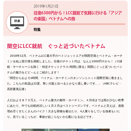
2019年1月21日
往復6300円から！LCC就航で気軽に行ける「アジア
の楽園」ベトナムへの旅
特集
関空にLCC就航 ぐっと近づいたベトナム
2018年12月、ベトナムLCC最大手のベトジェットエアが関西空港とベトナム・ホーチ
ミンを結ぶ直行便を就航しました。往復のチケット代は、なんと6300円※から！（※諸
税・サーチャージを除く・特定チケットクラス/時間に限る）関西にぐっと近づいたベト
ナムの魅力をどど～んとご紹介します！
「関空からおよそ6時間、ベトナム・ホーチミンのタンソンニャット国際空港に着きまし
た。こちらの気温は32度。寒い大阪と比べるとかなり蒸し暑いです。」（ABCテレビ・
高部夏美記者）
人口およそ８７０万人、ベトナム最大の都市・ホーチミン。４月頃までは雨が少ない乾季
にあたり、中でも比較的涼しい１月２月はベストシーズンです。ベトナムと言えば、道路
埋め尽くすたくさんのバイク！大きな荷物を載せたり、4人乗りをしている強者もいた
り。見ているこっちが、事故が起こらないか心配になるほどです。