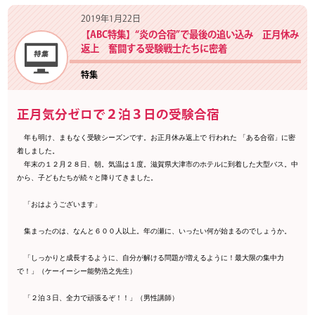
2019年1月22日
【ABC特集】“炎の合宿”で最後の追い込み 正月休み
返上 奮闘する受験戦士たちに密着
特集
正月気分ゼロで２泊３日の受験合宿
年も明け、まもなく受験シーズンです。お正月休み返上で 行われた 「ある合宿」に密
着しました。
年末の１２月２８日、朝。気温は１度。滋賀県大津市のホテルに到着した大型バス。中
から、子どもたちが続々と降りてきました。
「おはようございます」
集まったのは、なんと６００人以上。年の瀬に、いったい何が始まるのでしょうか。
「しっかりと成長するように、自分が解ける問題が増えるように！最大限の集中力
で！」（ケーイーシー能勢浩之先生）
「２泊３日、全力で頑張るぞ！！」（男性講師）