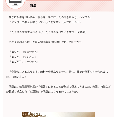
特集
静かに相手を追い詰め、弱らせ、果てに、その肉を食らう、ハゲタカ。
「アンダーのお金が動くっていうことです」（元ブローカー）
「たくさん実習生入れるほど、たくさん儲けていますね」(元職員)
ハゲタカのように、外国人労働者を“食い物”にするブローカー。
「100万」（キエウさん）
「110万」（タンさん）
「110万円」（ハウさん）
「危険なこともあります。給料が全然ありません。特に、除染の仕事をさせられまし
た」（ホンさん）
問題は、技能実習制度の「根幹」にあることが取材で見えてきました。先週、与党など
が賛成し成立した「改正法」で問題はよくなるのでしょうか。