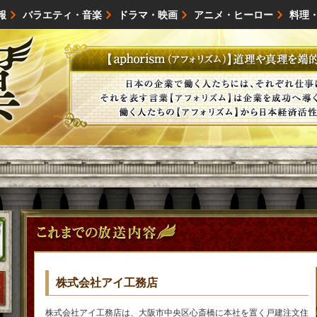
報
バラエティ・音楽
ドラマ・映画
アニメ・ヒーロー
料理
映画・試写会
イベント
会社情報
株式会社アイ工務店
株式会社アイ工務店は、大阪市中央区心斎橋に本社を置く戸建注文住